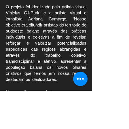
O projeto foi idealizado pelo artista visual
Vinicius Gil-Purki e a artista visual e
jornalista Adriana Camargo. “Nosso
objetivo era difundir artistas do território do
sudoeste baiano através das práticas
individuais e coletivas a fim de revelar,
reforçar e valorizar potencialidades
específicas das regiões abrangidas e
através do trabalho coletivo,
transdisciplinar e afetivo, apresentar à
população baiana os novos olhares
criativos que temos em nossa região”,
destacam os idealizadores.
Para que A margem da imagem nascesse,
foi realizado um laboratório/oficina de
produção de livro artesanal com oito
artistas do sudoeste baiano: Afonso
Silvestre, Anderson Rosa, Ricardo Fraga,
Shirley Ferreira, Felipe Bonfim, Thiana
Queiroz, Marco Jardim, Jonathan Soares,