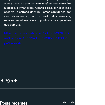
avança, mas as grandes construções, com seu valor 
histórico, permanecem. A partir delas, conseguimos 
observar a correria da vida. Fomos capturados por 
essa dinâmica e, com o auxílio das câmeras, 
registramos a beleza e a imponência da arquitetura 
que perdura.
https://video.wixstatic.com/video/f30276_2f9f
aa6be83c471f93994d09830365cb/1080p/m
p4/file.mp4
Ver tudo
Posts recentes