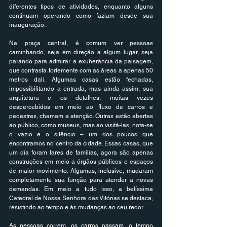
diferentes tipos de atividades, enquanto alguns 
continuam operando como faziam desde sua 
inauguração.
Na praça central, é comum ver pessoas 
caminhando, seja em direção a algum lugar, seja 
parando para admirar a exuberância da paisagem, 
que contrasta fortemente com as áreas a apenas 50 
metros dali. Algumas casas estão fechadas, 
impossibilitando a entrada, mas ainda assim, sua 
arquitetura e os detalhes, muitas vezes 
despercebidos em meio ao fluxo de carros e 
pedestres, chamam a atenção. Outras estão abertas 
ao público, como museus, mas ao visitá-las, nota-se 
o vazio e o silêncio – um dos poucos que 
encontramos no centro da cidade. Essas casas, que 
um dia foram lares de famílias, agora são apenas 
construções em meio a órgãos públicos e espaços 
de maior movimento. Algumas, inclusive, mudaram 
completamente sua função para atender a novas 
demandas. Em meio a tudo isso, a belíssima 
Catedral de Nossa Senhora das Vitórias se destaca, 
resistindo ao tempo e às mudanças ao seu redor.  
As pessoas correm, os carros passam, o tempo 